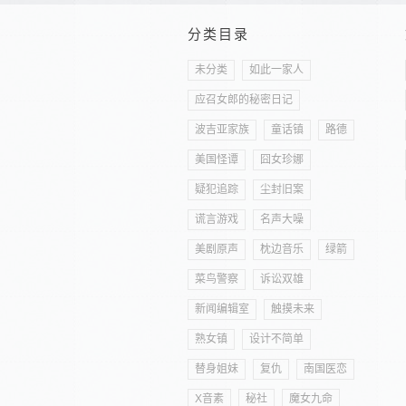
分类目录
未分类
如此一家人
应召女郎的秘密日记
波吉亚家族
童话镇
路德
美国怪谭
囧女珍娜
疑犯追踪
尘封旧案
谎言游戏
名声大噪
美剧原声
枕边音乐
绿箭
菜鸟警察
诉讼双雄
新闻编辑室
触摸未来
熟女镇
设计不简单
替身姐妹
复仇
南国医恋
X音素
秘社
魔女九命