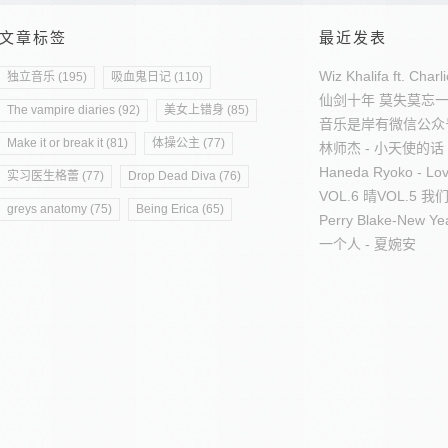
文章标签
最近发表
Wiz Khalifa ft. Char
独立音乐 (195)
吸血鬼日记 (110)
仙剑十年 莫失莫忘
The vampire diaries (92)
美女上错身 (85)
音乐是岸有微信公众
Make it or break it (81)
体操公主 (77)
林师杰 - 小天使的话
Haneda Ryoko - Lov
实习医生格蕾 (77)
Drop Dead Diva (76)
VOL.6 晴
VOL.5 
greys anatomy (75)
Being Erica (65)
Perry Blake-New Ye
一个人 - 夏婉安