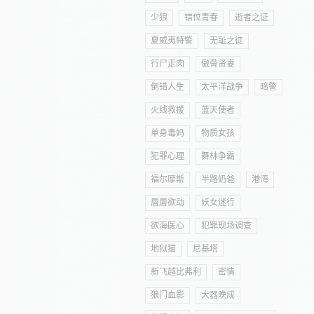
少狼
错位青春
逝者之证
夏威夷特警
无耻之徒
行尸走肉
傲骨贤妻
倒错人生
太平洋战争
暗警
火线救援
蓝天使者
单身毒妈
物质女孩
犯罪心理
舞林争霸
福尔摩斯
半路奶爸
港湾
唇唇欲动
妖女迷行
欲海医心
犯罪现场调查
地狱猫
尼基塔
新飞越比弗利
密情
狼门血影
大器晚成