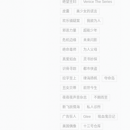
绝望主妇
Venice The Series
皮囊
美少女的谎言
欢乐镇疑案
我欲为人
邪恶力量
超能少年
危机边缘
未来闪影
绝命毒师
为人父母
真爱如血
灵书妙探
识骨寻踪
都市侠盗
拉字至上
律海扬帆
夺命岛
丑女贝蒂
前世今生
夜夜夜声音杂志
不期而至
新飞跃情海
私人诊所
广告狂人
Glee
吸血鬼日记
美国偶像
十三号仓库