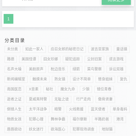
1
分类目录
未分类
如此一家人
应召女郎的秘密日记
波吉亚家族
童话镇
路德
美国怪谭
囧女珍娜
疑犯追踪
尘封旧案
谎言游戏
名声大噪
美剧原声
枕边音乐
绿箭
菜鸟警察
诉讼双雄
新闻编辑室
触摸未来
熟女镇
设计不简单
替身姐妹
复仇
南国医恋
X音素
秘社
魔女九命
少狼
错位青春
逝者之证
夏威夷特警
无耻之徒
行尸走肉
傲骨贤妻
倒错人生
太平洋战争
暗警
火线救援
蓝天使者
单身毒妈
物质女孩
犯罪心理
舞林争霸
福尔摩斯
半路奶爸
港湾
唇唇欲动
妖女迷行
欲海医心
犯罪现场调查
地狱猫