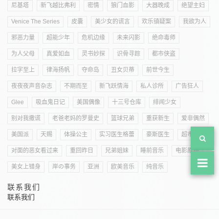
尼基塔
新飞越比弗利
密情
狼门血影
大器晚成
绝望主妇
Venice The Series
皮囊
美少女的谎言
欢乐镇疑案
我欲为人
邪恶力量
超能少年
危机边缘
未来闪影
绝命毒师
为人父母
真爱如血
灵书妙探
识骨寻踪
都市侠盗
拉字至上
律海扬帆
夺命岛
丑女贝蒂
前世今生
夜夜夜声音杂志
不期而至
新飞跃情海
私人诊所
广告狂人
Glee
吸血鬼日记
美国偶像
十三号仓库
绯闻少女
别对我撒谎
老爸老妈的罗曼史
篮球兄弟
重获新生
爱非偶然
美国派
天赐
体操公主
实习医生格蕾
豪斯医生
超市特工
对面的恶女看过来
重回昨日
兄弟姐妹
睡前音乐
电影原声
美女上错身
岸の事务
亚洲
欧美音乐
纯音乐
联系我们
联系我们