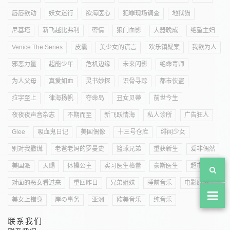
唇唇欲动
妖女迷行
欲海医心
犯罪现场调查
地狱猫
尼基塔
新飞越比弗利
密情
狼门血影
大器晚成
绝望主妇
Venice The Series
皮囊
美少女的谎言
欢乐镇疑案
我欲为人
邪恶力量
超能少年
危机边缘
未来闪影
绝命毒师
为人父母
真爱如血
灵书妙探
识骨寻踪
都市侠盗
拉字至上
律海扬帆
夺命岛
丑女贝蒂
前世今生
夜夜夜声音杂志
不期而至
新飞跃情海
私人诊所
广告狂人
Glee
吸血鬼日记
美国偶像
十三号仓库
绯闻少女
别对我撒谎
老爸老妈的罗曼史
篮球兄弟
重获新生
爱非偶然
美国派
天赐
体操公主
实习医生格蕾
豪斯医生
超市特工
对面的恶女看过来
重回昨日
兄弟姐妹
睡前音乐
电影原声
美女上错身
岸の事务
亚洲
欧美音乐
纯音乐
联系我们