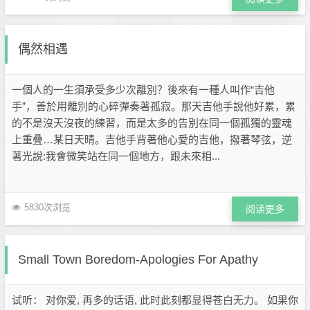
偶然相遇
一個人的一生須承受多少次離別？後來有一種人叫作“吉他
手”，善於用離別的心碎彈奏著孤寂。那天吉他手說他好累，累
的不是沒天沒夜的練習，而是太多的告別在同一個孤獨的靈魂
上重叠…某日天晴。吉他手背著他心愛的吉他，撥著琴弦，逆
著光說:我會微笑站在同一個地方，跟未來相...
5830次浏览
阅读更多
Small Town Boredom-Apologies For Apathy
试听： 对你爱, 再多的话语, 此时此刻都显得苍白无力。 如果你