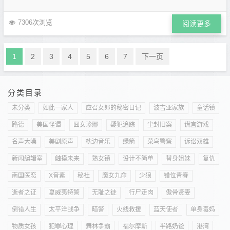
7306次浏览
阅读更多
1
2
3
4
5
6
7
下一页
分类目录
未分类
如此一家人
应召女郎的秘密日记
波吉亚家族
童话镇
路德
美国怪谭
囧女珍娜
疑犯追踪
尘封旧案
谎言游戏
名声大噪
美剧原声
枕边音乐
绿箭
菜鸟警察
诉讼双雄
新闻编辑室
触摸未来
熟女镇
设计不简单
替身姐妹
复仇
南国医恋
X音素
秘社
魔女九命
少狼
错位青春
逝者之证
夏威夷特警
无耻之徒
行尸走肉
傲骨贤妻
倒错人生
太平洋战争
暗警
火线救援
蓝天使者
单身毒妈
物质女孩
犯罪心理
舞林争霸
福尔摩斯
半路奶爸
港湾