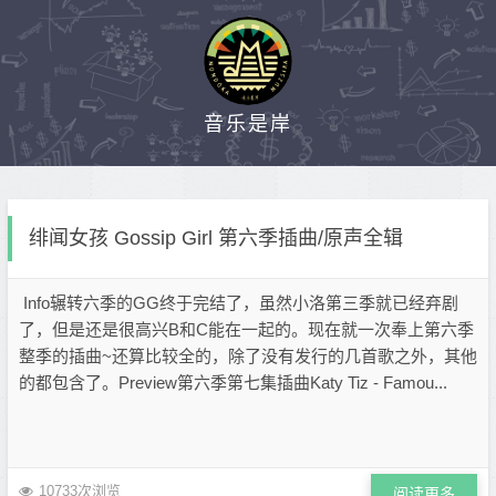
音乐是岸
绯闻女孩 Gossip Girl 第六季插曲/原声全辑
Info辗转六季的GG终于完结了，虽然小洛第三季就已经弃剧
了，但是还是很高兴B和C能在一起的。现在就一次奉上第六季
整季的插曲~还算比较全的，除了没有发行的几首歌之外，其他
的都包含了。Preview第六季第七集插曲Katy Tiz - Famou...
10733次浏览
阅读更多