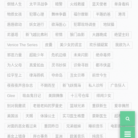
倒错人生
太平洋战争
暗警
火线救援
蓝天使者
单身毒妈
物质女孩
犯罪心理
舞林争霸
福尔摩斯
半路奶爸
港湾
唇唇欲动
妖女迷行
欲海医心
犯罪现场调查
地狱猫
尼基塔
新飞越比弗利
密情
狼门血影
大器晚成
绝望主妇
Venice The Series
皮囊
美少女的谎言
欢乐镇疑案
我欲为人
邪恶力量
超能少年
危机边缘
未来闪影
绝命毒师
为人父母
真爱如血
灵书妙探
识骨寻踪
都市侠盗
拉字至上
律海扬帆
夺命岛
丑女贝蒂
前世今生
夜夜夜声音杂志
不期而至
新飞跃情海
私人诊所
广告狂人
Glee
吸血鬼日记
美国偶像
十三号仓库
绯闻少女
别对我撒谎
老爸老妈的罗曼史
篮球兄弟
重获新生
爱非偶然
美国派
天赐
体操公主
实习医生格蕾
豪斯医生
超市特工
对面的恶女看过来
重回昨日
兄弟姐妹
睡前音乐
电影原声
美女上错身
岸の事务
亚洲
欧美音乐
纯音乐