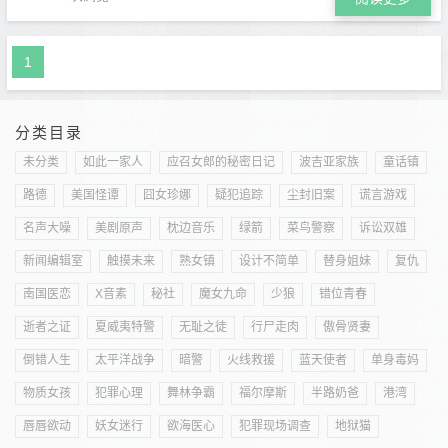
1
分类目录
未分类
如此一家人
应召女郎的秘密日记
波吉亚家族
童话镇
路德
美国怪谭
囧女珍娜
疑犯追踪
尘封旧案
谎言游戏
名声大噪
美剧原声
枕边音乐
绿箭
菜鸟警察
诉讼双雄
新闻编辑室
触摸未来
熟女镇
设计不简单
替身姐妹
复仇
南国医恋
X音素
秘社
魔女九命
少狼
错位青春
逝者之证
夏威夷特警
无耻之徒
行尸走肉
傲骨贤妻
倒错人生
太平洋战争
暗警
火线救援
蓝天使者
单身毒妈
物质女孩
犯罪心理
舞林争霸
福尔摩斯
半路奶爸
港湾
唇唇欲动
妖女迷行
欲海医心
犯罪现场调查
地狱猫