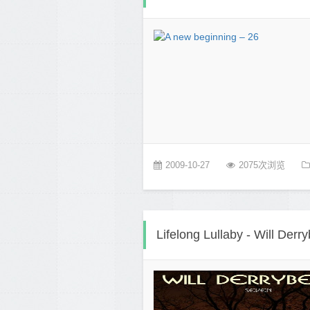
2009-10-27
2075次浏览
Lifelong Lullaby - Will Derry