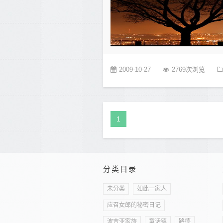
2009-10-27
2769次浏览
1
分类目录
未分类
如此一家人
应召女郎的秘密日记
波吉亚家族
童话镇
路德