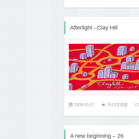
Afterlight - Clay Hill
2009-10-27
2512次浏览
A new beginning – 26