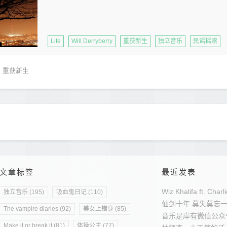
Life
Will Derryberry
重获新生
独立音乐
民谣摇滚
重获新生
文章标签
最近发表
Wiz Khalifa ft. Char
独立音乐 (195)
吸血鬼日记 (110)
仙剑十年 莫失莫忘
The vampire diaries (92)
美女上错身 (85)
音乐是岸有微信公众
Make it or break it (81)
体操公主 (77)