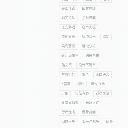
美国怪谭
囧女珍娜
疑犯追踪
尘封旧案
谎言游戏
名声大噪
美剧原声
枕边音乐
绿箭
菜鸟警察
诉讼双雄
新闻编辑室
触摸未来
熟女镇
设计不简单
替身姐妹
复仇
南国医恋
X音素
秘社
魔女九命
少狼
错位青春
逝者之证
夏威夷特警
无耻之徒
行尸走肉
傲骨贤妻
倒错人生
太平洋战争
暗警