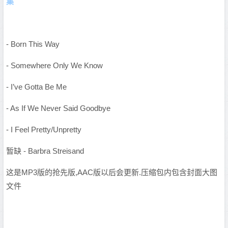
集
- Born This Way
- Somewhere Only We Know
- I’ve Gotta Be Me
- As If We Never Said Goodbye
- I Feel Pretty/Unpretty
暂缺 - Barbra Streisand
这是MP3版的抢先版,AAC版以后会更新.压缩包内包含封面大图
文件