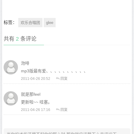
标签：
欢乐合唱团
glee
共有
2
条评论
沕啡
mp3版最有爱、、、、、、、、、、
2011-04-26 20:52
回复
就是那feel
更新啦~~ 哇塞。
2011-04-26 17:16
回复