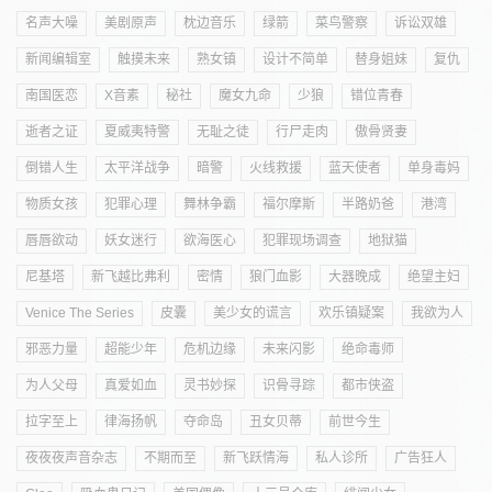
名声大噪
美剧原声
枕边音乐
绿箭
菜鸟警察
诉讼双雄
新闻编辑室
触摸未来
熟女镇
设计不简单
替身姐妹
复仇
南国医恋
X音素
秘社
魔女九命
少狼
错位青春
逝者之证
夏威夷特警
无耻之徒
行尸走肉
傲骨贤妻
倒错人生
太平洋战争
暗警
火线救援
蓝天使者
单身毒妈
物质女孩
犯罪心理
舞林争霸
福尔摩斯
半路奶爸
港湾
唇唇欲动
妖女迷行
欲海医心
犯罪现场调查
地狱猫
尼基塔
新飞越比弗利
密情
狼门血影
大器晚成
绝望主妇
Venice The Series
皮囊
美少女的谎言
欢乐镇疑案
我欲为人
邪恶力量
超能少年
危机边缘
未来闪影
绝命毒师
为人父母
真爱如血
灵书妙探
识骨寻踪
都市侠盗
拉字至上
律海扬帆
夺命岛
丑女贝蒂
前世今生
夜夜夜声音杂志
不期而至
新飞跃情海
私人诊所
广告狂人