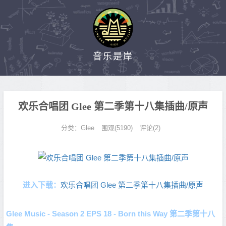
音乐是岸
欢乐合唱团 Glee 第二季第十八集插曲/原声
分类：
Glee
围观(5190)
评论(2)
进入下载：
欢乐合唱团 Glee 第二季第十八集插曲/原声
Glee Music - Season 2 EPS 18 - Born this Way 第二季第十八