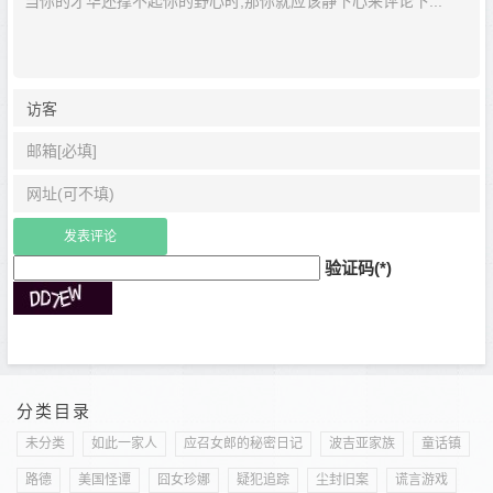
验证码(*)
分类目录
未分类
如此一家人
应召女郎的秘密日记
波吉亚家族
童话镇
路德
美国怪谭
囧女珍娜
疑犯追踪
尘封旧案
谎言游戏