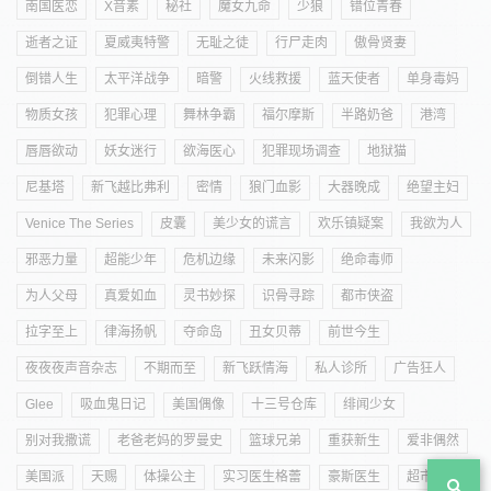
南国医恋
X音素
秘社
魔女九命
少狼
错位青春
逝者之证
夏威夷特警
无耻之徒
行尸走肉
傲骨贤妻
倒错人生
太平洋战争
暗警
火线救援
蓝天使者
单身毒妈
物质女孩
犯罪心理
舞林争霸
福尔摩斯
半路奶爸
港湾
唇唇欲动
妖女迷行
欲海医心
犯罪现场调查
地狱猫
尼基塔
新飞越比弗利
密情
狼门血影
大器晚成
绝望主妇
Venice The Series
皮囊
美少女的谎言
欢乐镇疑案
我欲为人
邪恶力量
超能少年
危机边缘
未来闪影
绝命毒师
为人父母
真爱如血
灵书妙探
识骨寻踪
都市侠盗
拉字至上
律海扬帆
夺命岛
丑女贝蒂
前世今生
夜夜夜声音杂志
不期而至
新飞跃情海
私人诊所
广告狂人
Glee
吸血鬼日记
美国偶像
十三号仓库
绯闻少女
别对我撒谎
老爸老妈的罗曼史
篮球兄弟
重获新生
爱非偶然
美国派
天赐
体操公主
实习医生格蕾
豪斯医生
超市特工