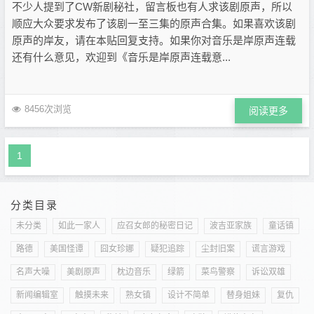
不少人提到了CW新剧秘社，留言板也有人求该剧原声，所以
顺应大众要求发布了该剧一至三集的原声合集。如果喜欢该剧
原声的岸友，请在本贴回复支持。如果你对音乐是岸原声连载
还有什么意见，欢迎到《音乐是岸原声连载意...
8456次浏览
阅读更多
1
分类目录
未分类
如此一家人
应召女郎的秘密日记
波吉亚家族
童话镇
路德
美国怪谭
囧女珍娜
疑犯追踪
尘封旧案
谎言游戏
名声大噪
美剧原声
枕边音乐
绿箭
菜鸟警察
诉讼双雄
新闻编辑室
触摸未来
熟女镇
设计不简单
替身姐妹
复仇