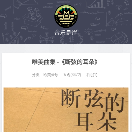
音乐是岸
唯美曲集 -《断弦的耳朵》
分类：
欧美音乐
围观(3472)
评论(1)