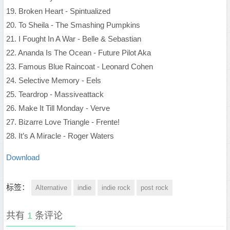
19. Broken Heart - Spintualized
20. To Sheila - The Smashing Pumpkins
21. I Fought In A War - Belle & Sebastian
22. Ananda Is The Ocean - Future Pilot Aka
23. Famous Blue Raincoat - Leonard Cohen
24. Selective Memory - Eels
25. Teardrop - Massiveattack
26. Make It Till Monday - Verve
27. Bizarre Love Triangle - Frente!
28. It’s A Miracle - Roger Waters
Download
标签：
Alternative
indie
indie rock
post rock
共有
1
条评论