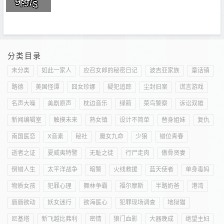
分类目录
未分类
如此一家人
应召女郎的秘密日记
波吉亚家族
童话镇
路德
美国怪谭
囧女珍娜
疑犯追踪
尘封旧案
谎言游戏
名声大噪
美剧原声
枕边音乐
绿箭
菜鸟警察
诉讼双雄
新闻编辑室
触摸未来
熟女镇
设计不简单
替身姐妹
复仇
南国医恋
X音素
秘社
魔女九命
少狼
错位青春
逝者之证
夏威夷特警
无耻之徒
行尸走肉
傲骨贤妻
倒错人生
太平洋战争
暗警
火线救援
蓝天使者
单身毒妈
物质女孩
犯罪心理
舞林争霸
福尔摩斯
半路奶爸
港湾
唇唇欲动
妖女迷行
欲海医心
犯罪现场调查
地狱猫
尼基塔
新飞越比弗利
密情
狼门血影
大器晚成
绝望主妇