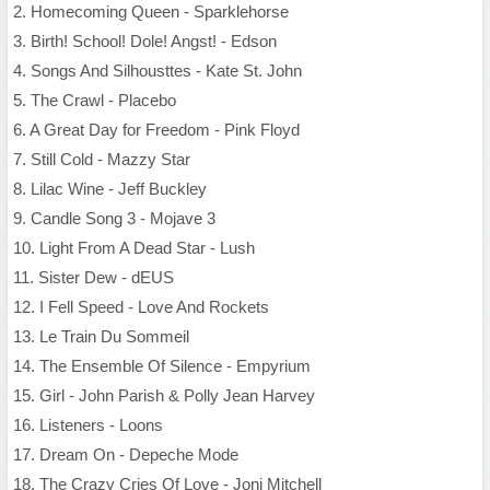
2. Homecoming Queen - Sparklehorse
3. Birth! School! Dole! Angst! - Edson
4. Songs And Silhousttes - Kate St. John
5. The Crawl - Placebo
6. A Great Day for Freedom - Pink Floyd
7. Still Cold - Mazzy Star
8. Lilac Wine - Jeff Buckley
9. Candle Song 3 - Mojave 3
10. Light From A Dead Star - Lush
11. Sister Dew - dEUS
12. I Fell Speed - Love And Rockets
13. Le Train Du Sommeil
14. The Ensemble Of Silence - Empyrium
15. Girl - John Parish & Polly Jean Harvey
16. Listeners - Loons
17. Dream On - Depeche Mode
18. The Crazy Cries Of Love - Joni Mitchell