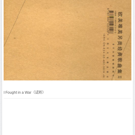
I Fought in a War（试听）