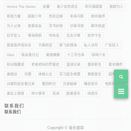
Venice The Series
皮囊
美少女的谎言
欢乐镇疑案
我欲为人
邪恶力量
超能少年
危机边缘
未来闪影
绝命毒师
为人父母
真爱如血
灵书妙探
识骨寻踪
都市侠盗
拉字至上
律海扬帆
夺命岛
丑女贝蒂
前世今生
夜夜夜声音杂志
不期而至
新飞跃情海
私人诊所
广告狂人
Glee
吸血鬼日记
美国偶像
十三号仓库
绯闻少女
别对我撒谎
老爸老妈的罗曼史
篮球兄弟
重获新生
爱非偶然
美国派
天赐
体操公主
实习医生格蕾
豪斯医生
超市特工
对面的恶女看过来
重回昨日
兄弟姐妹
睡前音乐
电影原声
美女上错身
岸の事务
亚洲
欧美音乐
纯音乐
联系我们
联系我们
Copyright © 音乐是岸