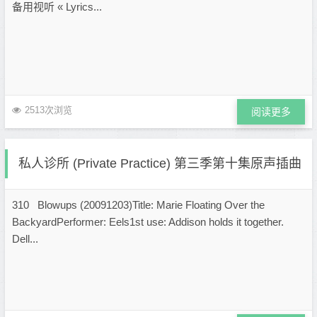
备用视听 « Lyrics...
2513次浏览
阅读更多
私人诊所 (Private Practice) 第三季第十集原声插曲
310 Blowups (20091203)Title: Marie Floating Over the
BackyardPerformer: Eels1st use: Addison holds it together.
Dell...