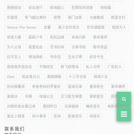
唇唇欲动
妖女迷行
欲海医心
犯罪现场调查
地狱猫
尼基塔
新飞越比弗利
密情
狼门血影
大器晚成
绝望主妇
Venice The Series
皮囊
美少女的谎言
欢乐镇疑案
我欲为人
邪恶力量
超能少年
危机边缘
未来闪影
绝命毒师
为人父母
真爱如血
灵书妙探
识骨寻踪
都市侠盗
拉字至上
律海扬帆
夺命岛
丑女贝蒂
前世今生
夜夜夜声音杂志
不期而至
新飞跃情海
私人诊所
广告狂人
Glee
吸血鬼日记
美国偶像
十三号仓库
绯闻少女
别对我撒谎
老爸老妈的罗曼史
篮球兄弟
重获新生
爱非偶然
美国派
天赐
体操公主
实习医生格蕾
豪斯医生
超市特工
对面的恶女看过来
重回昨日
兄弟姐妹
睡前音乐
电影原声
美女上错身
岸の事务
亚洲
欧美音乐
纯音乐
联系我们