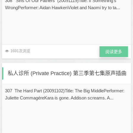
308 Sins Of Our Fathers (20091119)Title: If Something's
WrongPerformer: Aidan HawkenViolet and Naomi try to ta...
1691次浏览
阅读更多
私人诊所 (Private Practice) 第三季第七集原声插曲
307 The Hard Part (20091102)Title: The Big MiddlePerformer:
Juliette CommagéreKara is gone. Addison screams. A...