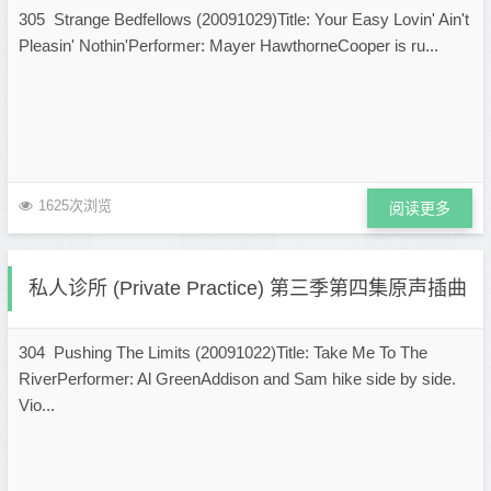
305 Strange Bedfellows (20091029)Title: Your Easy Lovin' Ain't
Pleasin' Nothin'Performer: Mayer HawthorneCooper is ru...
1625次浏览
阅读更多
私人诊所 (Private Practice) 第三季第四集原声插曲
304 Pushing The Limits (20091022)Title: Take Me To The
RiverPerformer: Al GreenAddison and Sam hike side by side.
Vio...