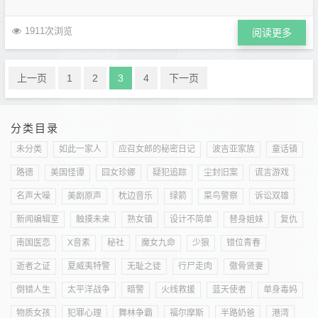
1911次浏览
阅读更多
上一页
1
2
3
4
下一页
分类目录
未分类
如此一家人
应召女郎的秘密日记
波吉亚家族
童话镇
路德
美国怪谭
囧女珍娜
疑犯追踪
尘封旧案
谎言游戏
名声大噪
美剧原声
枕边音乐
绿箭
菜鸟警察
诉讼双雄
新闻编辑室
触摸未来
熟女镇
设计不简单
替身姐妹
复仇
南国医恋
X音素
秘社
魔女九命
少狼
错位青春
逝者之证
夏威夷特警
无耻之徒
行尸走肉
傲骨贤妻
倒错人生
太平洋战争
暗警
火线救援
蓝天使者
单身毒妈
物质女孩
犯罪心理
舞林争霸
福尔摩斯
半路奶爸
港湾