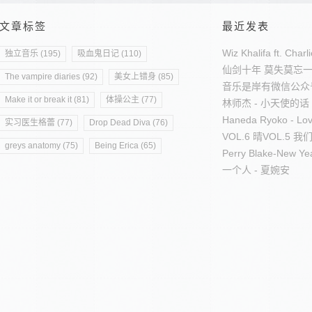
文章标签
最近发表
Wiz Khalifa ft. Char
独立音乐 (195)
吸血鬼日记 (110)
仙剑十年 莫失莫忘
The vampire diaries (92)
美女上错身 (85)
音乐是岸有微信公众
Make it or break it (81)
体操公主 (77)
林师杰 - 小天使的话
Haneda Ryoko - Lov
实习医生格蕾 (77)
Drop Dead Diva (76)
VOL.6 晴
VOL.5 
greys anatomy (75)
Being Erica (65)
Perry Blake-New Ye
一个人 - 夏婉安