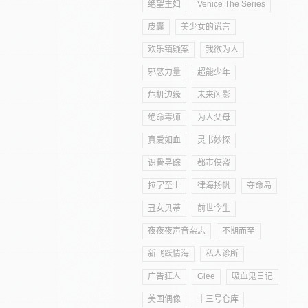
绝望主妇
Venice The Series
皮囊
美少女的谎言
欢乐镇疑案
我欲为人
邪恶力量
超能少年
危机边缘
未来闪影
绝命毒师
为人父母
真爱如血
灵书妙探
识骨寻踪
都市侠盗
拉字至上
律海扬帆
夺命岛
丑女贝蒂
前世今生
夜夜夜声音杂志
不期而至
新飞跃情海
私人诊所
广告狂人
Glee
吸血鬼日记
美国偶像
十三号仓库