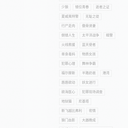
少狼
错位青春
逝者之证
夏威夷特警
无耻之徒
行尸走肉
傲骨贤妻
倒错人生
太平洋战争
暗警
火线救援
蓝天使者
单身毒妈
物质女孩
犯罪心理
舞林争霸
福尔摩斯
半路奶爸
港湾
唇唇欲动
妖女迷行
欲海医心
犯罪现场调查
地狱猫
尼基塔
新飞越比弗利
密情
狼门血影
大器晚成