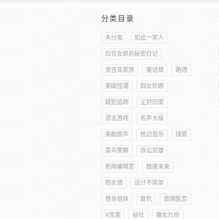
分类目录
未分类
如此一家人
应召女郎的秘密日记
波吉亚家族
童话镇
路德
美国怪谭
囧女珍娜
疑犯追踪
尘封旧案
谎言游戏
名声大噪
美剧原声
枕边音乐
绿箭
菜鸟警察
诉讼双雄
新闻编辑室
触摸未来
熟女镇
设计不简单
替身姐妹
复仇
南国医恋
X音素
秘社
魔女九命