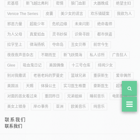
尼基塔
新飞越比弗利
密情
狼门血影
大器晚成
绝望主妇
Venice The Series
皮囊
美少女的谎言
欢乐镇疑案
我欲为人
邪恶力量
超能少年
危机边缘
未来闪影
绝命毒师
为人父母
真爱如血
灵书妙探
识骨寻踪
都市侠盗
拉字至上
律海扬帆
夺命岛
丑女贝蒂
前世今生
夜夜夜声音杂志
不期而至
新飞跃情海
私人诊所
广告狂人
Glee
吸血鬼日记
美国偶像
十三号仓库
绯闻少女
别对我撒谎
老爸老妈的罗曼史
篮球兄弟
重获新生
爱非偶然
美国派
天赐
体操公主
实习医生格蕾
豪斯医生
超市特工
对面的恶女看过来
重回昨日
兄弟姐妹
睡前音乐
电影原声
美女上错身
岸の事务
亚洲
欧美音乐
纯音乐
联系我们
联系我们